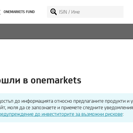
ONEMARKETS FUND
шли в onemarkets
достъп до информацията относно предлаганите продукти и у
йт, моля да се запознаете и приемете следните уведомлени
редупреждение до инвеститорите за възможни рискове
: