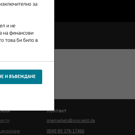
 изключително за
ел и не
а на финансови
о това би било в
ежки
Контакт
пекти
onemarkets@unicredit.de
цензиране
0049 89 378-17466