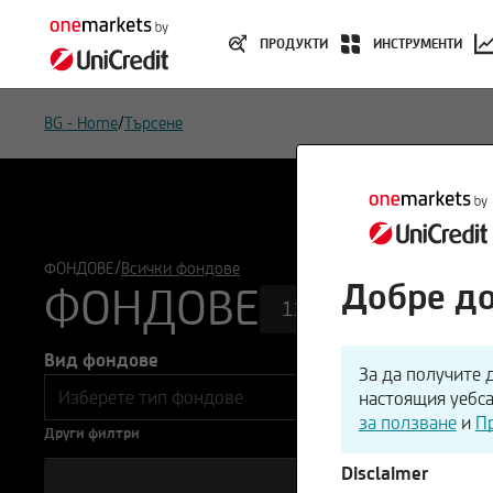
ПРОДУКТИ
ИНСТРУМЕНТИ
/
BG - Home
Търсене
/
ФОНДОВЕ
Всички фондове
Добре до
ФОНДОВЕ
111
Вид фондове
За да получите 
настоящия уебса
за ползване
и
П
Други филтри
Disclaimer