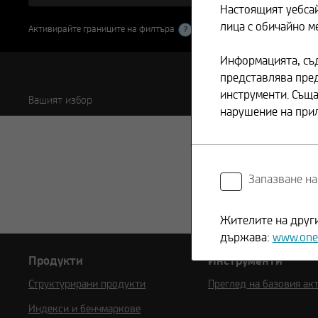
Настоящият уебса
лица с обичайно м
Активирайте границите на филтъра
?
Информацията, съд
представлява пре
инструменти. Съща
Вашият избор
нарушение на при
Запазване на
Жителите на други
държава:
www.one
Продукти
Инструменти
Структурирани продукти
Преглед на базовия ак
Индекси и бенчмаркове