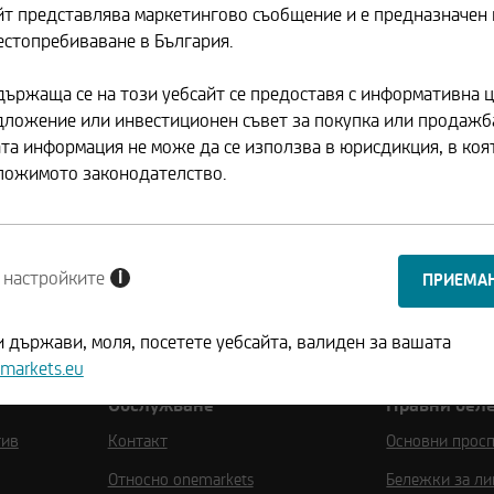
йт представлява маркетингово съобщение и е предназначен
естопребиваване в България.
ържаща се на този уебсайт се предоставя с информативна ц
дложение или инвестиционен съвет за покупка или продажб
та информация не може да се използва в юрисдикция, в коят
ложимото законодателство.
i
 настройките
 държави, моля, посетете уебсайта, валиден за вашата
markets.eu
Обслужване
Правни бел
тив
Контакт
Основни прос
Относно onemarkets
Бележки за ли