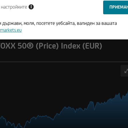
i
 настройките
40®
Dow Jones Industrial
S&P 500® (Price
Average Index
Return) Index
,57
+0,35%
54.013,50
+0,19%
7.742,88
+0,43%
 държави, моля, посетете уебсайта, валиден за вашата
markets.eu
OXX 50® (Price) Index (EUR)