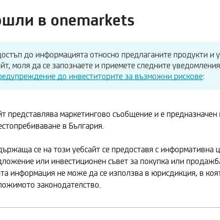
шли в onemarkets
достъп до информацията относно предлаганите продукти и у
йт, моля да се запознаете и приемете следните уведомлени
редупреждение до инвеститорите за възможни рискове
:
йт представлява маркетингово съобщение и е предназначен
естопребиваване в България.
ържаща се на този уебсайт се предоставя с информативна ц
дложение или инвестиционен съвет за покупка или продажб
та информация не може да се използва в юрисдикция, в коят
ложимото законодателство.
Форекс
Суровини