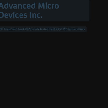
Advanced Micro
Devices Inc.
SCI Europe Smart Security Defense Infrastructure Top 50 Select 4.5% Decrement Index