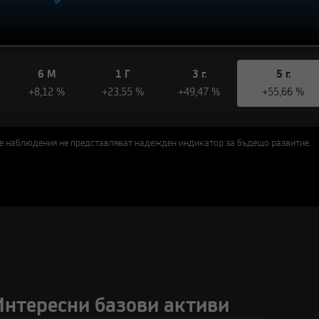
2022
2023
2024
2025
6 М
1 Г
3 г.
5 г.
+8,12 %
+23,55 %
+49,47 %
+55,66 %
е наблюдения не представляват надежден индикатор за бъдещо развитие.
Интересни базови активи