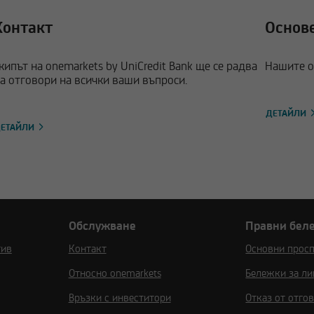
Контакт
Основ
кипът на onemarkets by UniCredit Bank ще се радва
Нашите о
а отговори на всички ваши въпроси.
ДЕТАЙЛИ
ЕТАЙЛИ
Обслужване
Правни бел
тив
Контакт
Основни прос
Относно onemarkets
Бележки за ли
Връзки с инвеститори
Отказ от отго