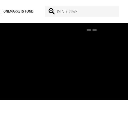
ONEMARKETS FUND
Акценти върху onemarkets