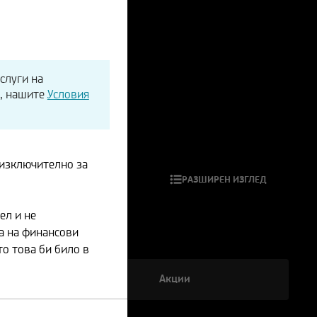
слуги на
я, нашите
Условия
 изключително за
РАЗШИРЕН ИЗГЛЕД
ел и не
а на финансови
о това би било в
Акции