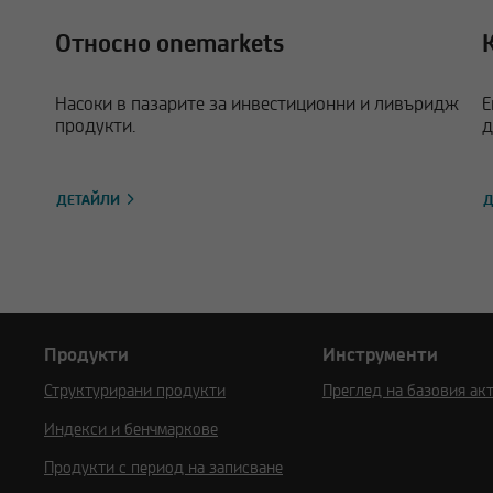
Относно onemarkets
Насоки в пазарите за инвестиционни и ливъридж
Е
продукти.
д
ДЕТАЙЛИ
Д
Продукти
Инструменти
Структурирани продукти
Преглед на базовия ак
Индекси и бенчмаркове
Продукти с период на записване