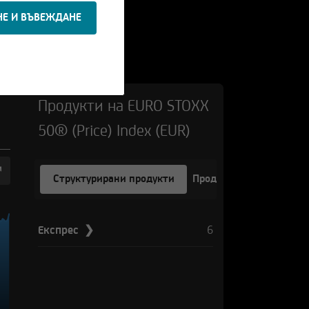
Nasdaq-100® Index
29.648,0881
+0,94%
Продукти на EURO STOXX
50® (Price) Index (EUR)
Структурирани продукти
Продукти с ливъридж
6
Експрес ❯