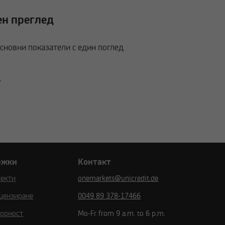
ен преглед
сновни показатели с един поглед
ежки
Контакт
пекти
onemarkets@unicredit.de
цензиране
0049 89 378-17466
ворност
Mo-Fr from 9 a.m. to 6 p.m.