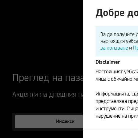
Добре до
За да получите 
настоящия уебса
за ползване
и
П
Disclaimer
Настоящият уебса
Преглед на пазара
лица с обичайно м
Акценти на днешния пазар
Информацията, съд
представлява пре
инструменти. Съща
нарушение на при
Индекси