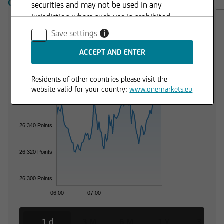
OVERVIEW
PRODUCTS
securities and may not be used in any
jurisdiction where such use is prohibited.
Trading Desk
Save settings
i
26.380 Points
Residents of other countries please visit the
website valid for your country:
www.onemarkets.eu
26.360 Points
26.340 Points
26.320 Points
26.300 Points
06:00
07:00
1 d
3 M
6 M
1 Y
3 Y