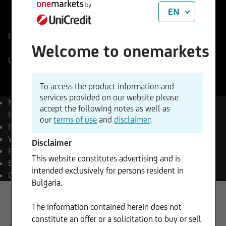
EN
ISIN
WKN
DE0008469008
846900
Reference Price
26374,00
Points
Change
Welcome to onemarkets
+0,21%
+54,65
UniCredit Realtime
10.08.2026
- 10:49
To access the product information and
services provided on our website please
Name
DAX® (Performance)
accept the following notes as well as
Index
our
terms of use
and
disclaimer
:
ISIN
DE0008469008
WKN
846900
Disclaimer
Reuters
.GDAXI
This website constitutes advertising and is
Bloomberg
DAX Index
intended exclusively for persons resident in
Currency
EUR
Bulgaria.
The information contained herein does not
constitute an offer or a solicitation to buy or sell