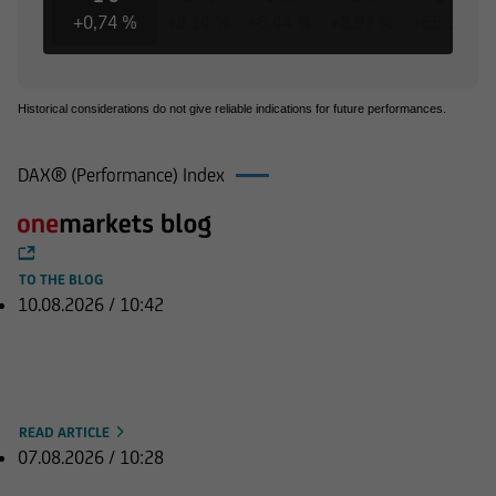
+0,74 %
+8,14 %
+6,44 %
+8,97 %
+66,53 %
Historical considerations do not give reliable indications for future performances.
DAX® (Performance) Index
TO THE BLOG
10.08.2026 / 10:42
DAX hält Rekordhoch im Visier,
Nikkei mit starkem Handelstag
READ ARTICLE
07.08.2026 / 10:28
Europäische Aktienmärkte im