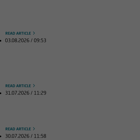
den USA stützen Europas
Aktienmärkte
READ ARTICLE
03.08.2026 / 09:53
DAX und Euro Stoxx 50 im Plus,
Blick richtet sich auf
Rekordniveau
READ ARTICLE
31.07.2026 / 11:29
DAX nähert sich Höchstständen,
Nikkei schließt deutlich im Plus
READ ARTICLE
30.07.2026 / 11:58