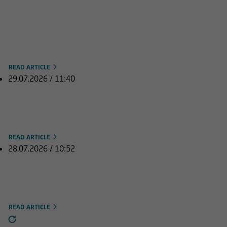
DAX legt den Rückwärtsgang ein:
Adidas unter Druck, Aixtron
gefragt
READ ARTICLE
29.07.2026 / 11:40
DAX schwächer, US-Indizes mit
gemischten Signalen
READ ARTICLE
28.07.2026 / 10:52
DAX setzt Aufwärtskurs fort, KI-
Werte weltweit unter Druck
READ ARTICLE