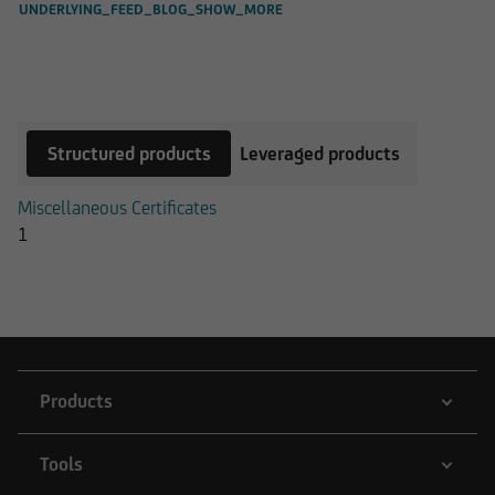
UNDERLYING_FEED_BLOG_SHOW_MORE
Products on DAX® (Performance)
Index
Structured products
Leveraged products
Miscellaneous Certificates
1
Products
Tools