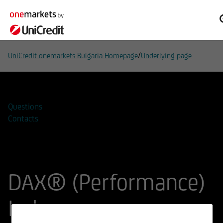
/
UniCredit onemarkets Bulgaria Homepage
Underlying page
Questions
Contacts
DAX® (Performance)
Index