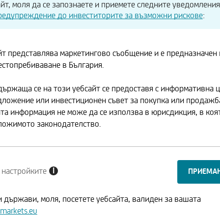
йт, моля да се запознаете и приемете следните уведомлени
редупреждение до инвеститорите за възможни рискове
:
21:59
йт представлява маркетингово съобщение и е предназначен
естопребиваване в България.
ържаща се на този уебсайт се предоставя с информативна ц
дложение или инвестиционен съвет за покупка или продажб
та информация не може да се използва в юрисдикция, в коят
ложимото законодателство.
i
 настройките
 държави, моля, посетете уебсайта, валиден за вашата
markets.eu