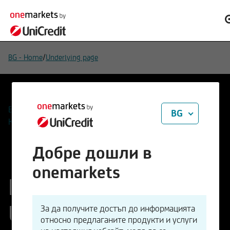
/
BG - Home
Underlying page
Въпроси
BG
Контакти
Добре дошли в
onemarkets
Kreditwürdigkeit der
United States of
За да получите достъп до информацията
относно предлаганите продукти и услуги