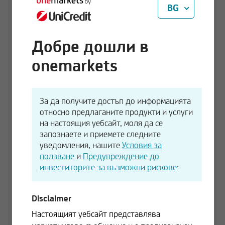
BG
.01.2025
EUR
15000 EUR
Добре дошли в
125,00 EUR
onemarkets
120,00 EUR
За да получите достъп до информацията
115,00 EUR
относно предлаганите продукти и услуги
на настоящия уебсайт, моля да се
запознаете и приемете следните
110,00 EUR
уведомления, нашите
Условия за
ползване
и
Предупреждение до
01.06.2026
01.07.2026
инвеститорите за възможни рискове
:
1 д.
3 М
6 М
1 Г
3 г.
-0,07 %
+6,70 %
+9,06 %
+14,38 %
+25,15 %
Disclaimer
Настоящият уебсайт представлява