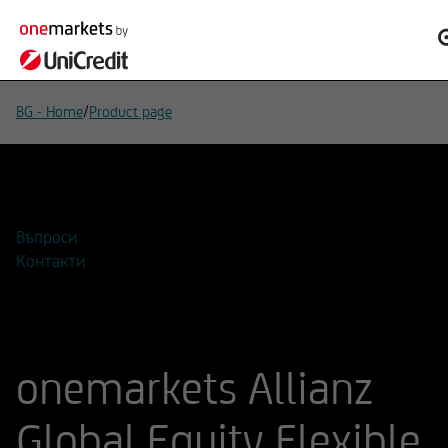
/
BG - Home
Product page
Добавяне към списък за наблюдение
Въпроси
Контакти
onemarkets Allianz
Global Equity Flexible