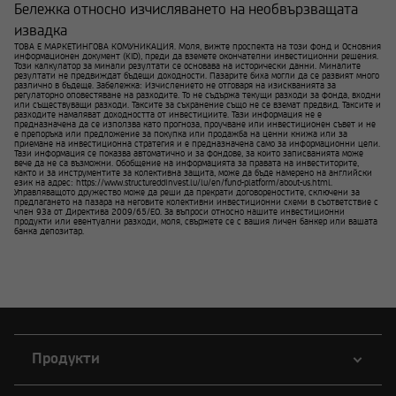
Бележка относно изчисляването на необвързващата
извадка
ТОВА Е МАРКЕТИНГОВА КОМУНИКАЦИЯ. Моля, вижте проспекта на този фонд и Основния
информационен документ (KID), преди да вземете окончателни инвестиционни решения.
Този калкулатор за минали резултати се основава на исторически данни. Миналите
резултати не предвиждат бъдещи доходности. Пазарите биха могли да се развият много
различно в бъдеще. Забележка: Изчислението не отговаря на изискванията за
регулаторно оповестяване на разходите. То не съдържа текущи разходи за фонда, входни
или съществуващи разходи. Таксите за съхранение също не се вземат предвид. Таксите и
разходите намаляват доходността от инвестициите. Тази информация не е
предназначена да се използва като прогноза, проучване или инвестиционен съвет и не
е препоръка или предложение за покупка или продажба на ценни книжа или за
приемане на инвестиционна стратегия и е предназначена само за информационни цели.
Тази информация се показва автоматично и за фондове, за които записванията може
вече да не са възможни. Обобщение на информацията за правата на инвеститорите,
както и за инструментите за колективна защита, може да бъде намерено на английски
език на адрес: https://www.structureddinvest.lu/lu/en/fund-platform/about-us.html.
Управляващото дружество може да реши да прекрати договореностите, сключени за
предлагането на пазара на неговите колективни инвестиционни схеми в съответствие с
член 93а от Директива 2009/65/ЕО. За въпроси относно нашите инвестиционни
продукти или евентуални разходи, моля, свържете се с вашия личен банкер или вашата
банка депозитар.
Продукти