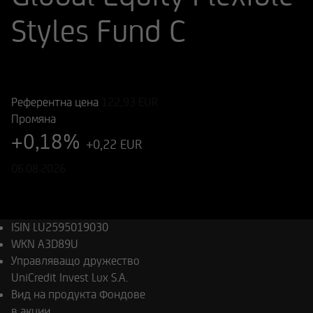
Styles Fund C
ISIN
WKN
LU2595019030
A3D89U
Референтна цена
122,93
EUR
Промяна
+0,18%
+0,22 EUR
06.08.2026
ISIN
LU2595019030
WKN
A3D89U
Управляващо дружество
UniCredit Invest Lux S.A.
Вид на продукта
Фондове
в акции