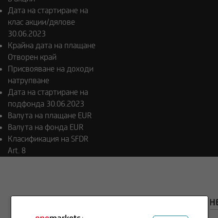
Дата на стартиране на
клас акции/дялове
30.06.2023
Крайна дата на плащане
Отворен край
Присвояване на доходи
натрупване
Дата на стартиране на
подфонда
30.06.2023
Валута на плащане
EUR
Валута на фонда
EUR
Класификация на SFDR
Art. 8
ОБЩ ПРЕГЛЕД
СТРУКТУРА
ИНВЕСТИЦИОН