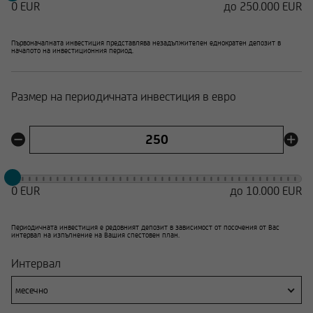
0 EUR
до 250.000 EUR
Първоначалната инвестиция представлява незадължителен еднократен депозит в
началото на инвестиционния период.
Размер на периодичната инвестиция в евро
0 EUR
до
10.000 EUR
Периодичната инвестиция е редовният депозит в зависимост от посочения от Вас
интервал на изпълнение на Вашия спестовен план.
Интервал
месечно